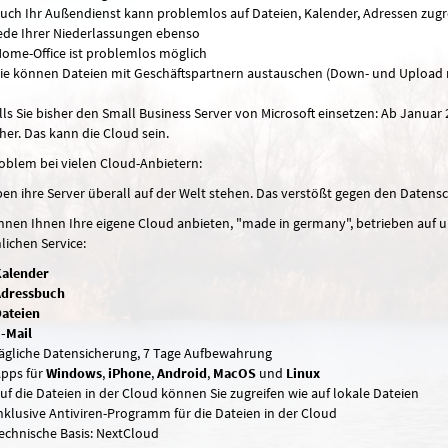
uch Ihr Außendienst kann problemlos auf Dateien, Kalender, Adressen zugr
ede Ihrer Niederlassungen ebenso
ome-Office ist problemlos möglich
ie können Dateien mit Geschäftspartnern austauschen (Down- und Upload 
lls Sie bisher den Small Business Server von Microsoft einsetzen: Ab Januar
 her. Das kann die Cloud sein.
oblem bei vielen Cloud-Anbietern:
ben ihre Server überall auf der Welt stehen. Das verstößt gegen den Datens
nnen Ihnen Ihre eigene Cloud anbieten, "made in germany", betrieben auf 
lichen Service:
alender
dressbuch
ateien
-Mail
ägliche Datensicherung, 7 Tage Aufbewahrung
pps für
Windows
,
iPhone
,
Android
,
MacOS
und
Linux
uf die Dateien in der Cloud können Sie zugreifen wie auf lokale Dateien
nklusive Antiviren-Programm für die Dateien in der Cloud
echnische Basis: NextCloud