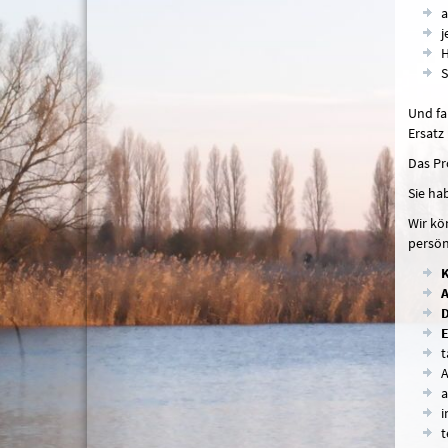
a
j
H
S
Und fa
Ersatz
Das Pr
Sie ha
Wir kö
persön
K
A
D
E
t
A
a
i
t