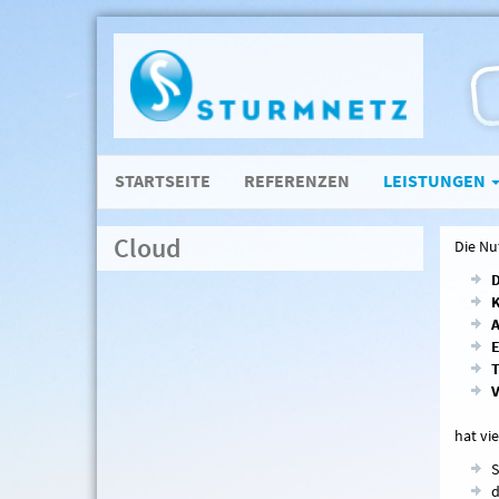
STARTSEITE
REFERENZEN
LEISTUNGEN
Cloud
Die Nu
D
K
A
E
T
V
hat vie
S
d