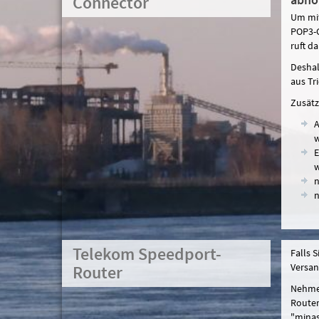
Connector
Um mit
POP3-C
ruft d
Deshal
aus Tr
Zusätzl
A
w
E
w
n
n
Telekom Speedport-
Falls 
Versan
Router
Nehmen
Router
"minas