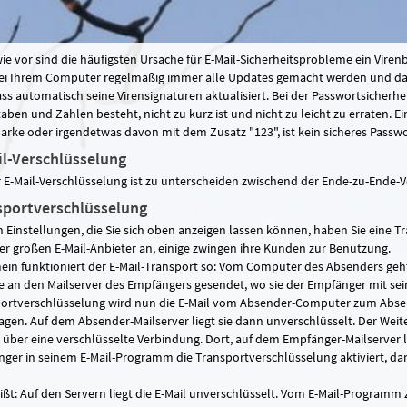
ie vor sind die häufigsten Ursache für E-Mail-Sicherheitsprobleme ein Virenbe
ei Ihrem Computer regelmäßig immer alle Updates gemacht werden und dass
ss automatisch seine Virensignaturen aktualisiert. Bei der Passwortsicherhei
aben und Zahlen besteht, nicht zu kurz ist und nicht zu leicht zu erraten. 
rke oder irgendetwas davon mit dem Zusatz "123", ist kein sicheres Passwort
il-Verschlüsselung
r E-Mail-Verschlüsselung ist zu unterscheiden zwischend der Ende-zu-Ende-
sportverschlüsselung
n Einstellungen, die Sie sich oben anzeigen lassen können, haben Sie eine T
der großen E-Mail-Anbieter an, einige zwingen ihre Kunden zur Benutzung.
ein funktioniert der E-Mail-Transport so: Vom Computer des Absenders geht
ie an den Mailserver des Empfängers gesendet, wo sie der Empfänger mit se
ortverschlüsselung wird nun die E-Mail vom Absender-Computer zum Absen
agen. Auf dem Absender-Mailserver liegt sie dann unverschlüsselt. Der Wei
 über eine verschlüsselte Verbindung. Dort, auf dem Empfänger-Mailserver li
ger in seinem E-Mail-Programm die Transportverschlüsselung aktiviert, dan
ißt: Auf den Servern liegt die E-Mail unverschlüsselt. Vom E-Mail-Programm