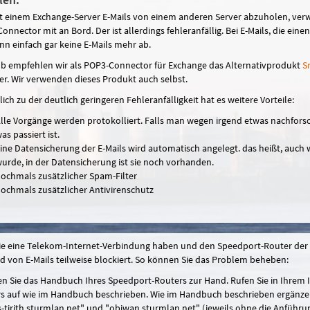
 einem Exchange-Server E-Mails von einem anderen Server abzuholen, ver
onnector mit an Bord. Der ist allerdings fehleranfällig. Bei E-Mails, die ein
ann einfach gar keine E-Mails mehr ab.
b empfehlen wir als POP3-Connector für Exchange das Alternativprodukt
S
ier. Wir verwenden dieses Produkt auch selbst.
ich zu der deutlich geringeren Fehleranfälligkeit hat es weitere Vorteile:
lle Vorgänge werden protokolliert. Falls man wegen irgend etwas nachfors
as passiert ist.
ine Datensicherung der E-Mails wird automatisch angelegt. das heißt, auch 
urde, in der Datensicherung ist sie noch vorhanden.
ochmals zusätzlicher Spam-Filter
ochmals zusätzlicher Antivirenschutz
Sie eine Telekom-Internet-Verbindung haben und den Speedport-Router der 
d von E-Mails teilweise blockiert. So können Sie das Problem beheben:
 Sie das Handbuch Ihres Speedport-Routers zur Hand. Rufen Sie in Ihrem I
s auf wie im Handbuch beschrieben. Wie im Handbuch beschrieben ergänzen Si
-tirith.sturmlan.net" und "obiwan.sturmlan.net" (jeweils ohne die Anführu