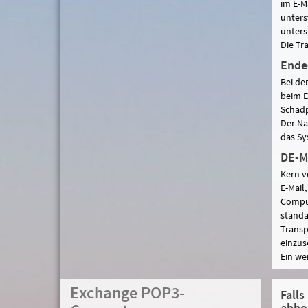
im E-M
unters
unters
Die Tr
Ende
Bei de
beim E
Schadp
Der Na
das Sy
DE-M
Kern v
E-Mail
Comput
standa
Transp
einzus
Ein we
Exchange POP3-
Falls
abho