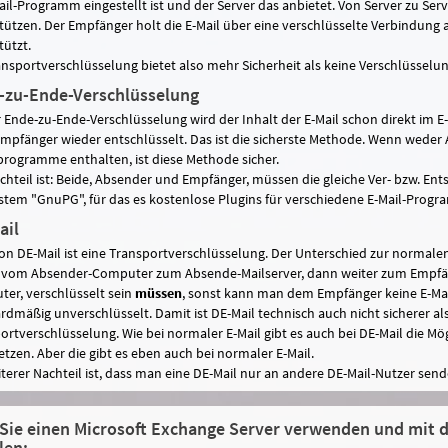
ail-Programm eingestellt ist und der Server das anbietet. Von Server zu Server
tützen. Der Empfänger holt die E-Mail über eine verschlüsselte Verbindung ab,
tützt.
ansportverschlüsselung bietet also mehr Sicherheit als keine Verschlüsselung
-zu-Ende-Verschlüsselung
r Ende-zu-Ende-Verschlüsselung wird der Inhalt der E-Mail schon direkt im 
mpfänger wieder entschlüsselt. Das ist die sicherste Methode. Wenn wed
rogramme enthalten, ist diese Methode sicher.
chteil ist: Beide, Absender und Empfänger, müssen die gleiche Ver- bzw. E
stem "GnuPG", für das es kostenlose Plugins für verschiedene E-Mail-Progr
ail
on DE-Mail ist eine Transportverschlüsselung. Der Unterschied zur normalen
, vom Absender-Computer zum Absende-Mailserver, dann weiter zum Empfä
er, verschlüsselt sein
müssen
, sonst kann man dem Empfänger keine E-Mail 
rdmäßig unverschlüsselt. Damit ist DE-Mail technisch auch nicht sicherer a
ortverschlüsselung. Wie bei normaler E-Mail gibt es auch bei DE-Mail die Mö
etzen. Aber die gibt es eben auch bei normaler E-Mail.
iterer Nachteil ist, dass man eine DE-Mail nur an andere DE-Mail-Nutzer se
 Sie einen Microsoft Exchange Server verwenden und mit 
len: