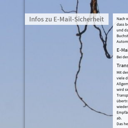
Infos zu E-Mail-Sicherheit
Nach w
dass b
und da
Buchst
Automa
E-Ma
Bei de
Tran
Mit de
viele 
Allgem
wird s
Transp
übertr
wieder
Empfän
ab.
Das he