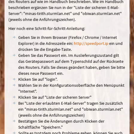
des Routers auf wie im Handbuch beschrieben. Wie im Handbuch
beschrieben ergänzen Sie nun in der "Liste der sicheren E-Mail-
Server": "minas-tirith.sturmlan.net" und "obiwan.sturmlan.net"
(jeweils ohne die Anführungszeichen).
Hier noch eine Schritt-für-Schritt-Anleitung:
Geben Sie in Ihrem Browser (Firefox / Chrome / Internet
Explorer) in die Adresszeile ein:
http://speedport.ip
ein und
drücken Sie die Eingabe-Taste.
Geben Sie das Passwort ein. Im Auslieferungszustand gilt
das Gerätepasswort auf dem Typenschild auf der Rückseite
des Routers. Falls Sie dieses geändert haben, geben Sie bitte
dieses neue Passwort ein.
Klicken Sie auf "login".
Wählen Sie in der Konfigurationsoberfläche den Menüpunkt
"Internet".
Klicken Sie auf "Liste der sicheren Server"
Bei "Liste der erlaubten E-Mail-Server" tragen Sie zusätzlich
ein "minas-tirith.sturmlan.net" und "obiwan.sturmlan.net"
(jeweils ohne die Anführungszeichen)
Bestätigen Sie die Änderungen durch Klicken der
Schaltfläche "Speichern."
Sollte es trotzdem noch Probleme geben, können Sie auch