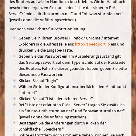
des Routers auf wie im Handbuch beschrieben. Wie im Handbuch
beschrieben ergänzen Sie nun in der "Liste der sicheren E-Mail-
Server": "minas-tirith.sturmlan.net" und "obiwan.sturmlan.net"
(jeweils ohne die Anführungszeichen).
Hier noch eine Schritt-für-Schritt-Anleitung:
Geben Sie in Ihrem Browser (Firefox / Chrome / Internet
Explorer) in die Adresszeile ein:
http://speedport.ip
ein und
drücken Sie die Eingabe-Taste.
Geben Sie das Passwort ein. Im Auslieferungszustand gilt
das Gerätepasswort auf dem Typenschild auf der Rückseite
des Routers. Falls Sie dieses geändert haben, geben Sie bitte
dieses neue Passwort ein.
Klicken Sie auf "login".
Wählen Sie in der Konfigurationsoberfläche den Menüpunkt
"Internet".
Klicken Sie auf "Liste der sicheren Server"
Bei "Liste der erlaubten E-Mail-Server" tragen Sie zusätzlich
ein "minas-tirith.sturmlan.net" und "obiwan.sturmlan.net"
(jeweils ohne die Anführungszeichen)
Bestätigen Sie die Änderungen durch Klicken der
Schaltfläche "Speichern."
Sollte es trotzdem noch Probleme geben, können Sie auch