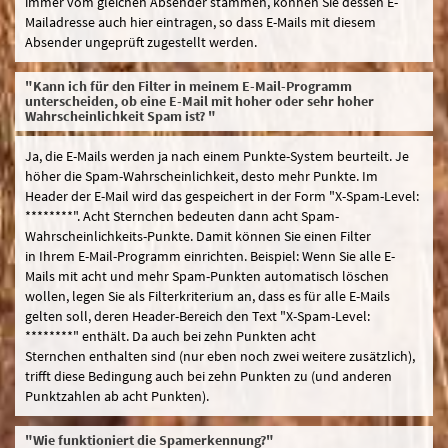
immer vom gleichen Absender stammen, können Sie dessen E-
Mailadresse auch hier eintragen, so dass E-Mails mit diesem
Absender ungeprüft zugestellt werden.
"Kann ich für den Filter in meinem E-Mail-Programm
unterscheiden, ob eine E-Mail mit hoher oder sehr hoher
Wahrscheinlichkeit Spam ist? "
Ja, die E-Mails werden ja nach einem Punkte-System beurteilt. Je
höher die Spam-Wahrscheinlichkeit, desto mehr Punkte. Im
Header der E-Mail wird das gespeichert in der Form "X-Spam-Level:
********". Acht Sternchen bedeuten dann acht Spam-
Wahrscheinlichkeits-Punkte. Damit können Sie einen Filter
in Ihrem E-Mail-Programm einrichten. Beispiel: Wenn Sie alle E-
Mails mit acht und mehr Spam-Punkten automatisch löschen
wollen, legen Sie als Filterkriterium an, dass es für alle E-Mails
gelten soll, deren Header-Bereich den Text "X-Spam-Level:
********" enthält. Da auch bei zehn Punkten acht
Sternchen enthalten sind (nur eben noch zwei weitere zusätzlich),
trifft diese Bedingung auch bei zehn Punkten zu (und anderen
Punktzahlen ab acht Punkten).
"Wie funktioniert die Spamerkennung?"