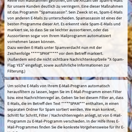
Reihe von Maßnahmen getroffen, um die Anzahl der Spam-E-Mails
für unsere Kunden deutlich zu verringern. Eine dieser Maßnahmen
ist das Programm "Spamassassin". Sein Zweck ist es, Spam-E-Mails
von anderen E-Mails zu unterscheiden. Spamassassin ist eines der
besten Programme dieser Art. Es erkennt viele Spam-E-Mails und
markiert sie, so dass Sie sie leichter aussortieren, oder das
Aussortieren sogar von Ihrem Mailprogramm automatisiert
vornehmen lassen können.
Dazu werden E-Mails unter Spamverdacht nun mit der
Zeichenfolge *****SPAM***** vor dem Betreff markiert.
(Außerdem wird die nicht sichtbare Nachrichtenkopfzeile "X-Spam-
Flag: YES" eingefügt, sowie ausführliche Informationen zur
Filterung.)
Um solche E-Mails von Ihrem E-Mail-Progrann automatisch
herausfiltern zu lassen, legen Sie im E-Mail-Programm einen Filter
bzw. eine Nachrichtenregel an. Geben Sie bei diesem Filter an, dass
E-Mails, die im Betreff den Text *****SPAM*** enthalten, in einen
separaten Ordner für Spam sortiert werden. Wie man konkret,
Schritt für Schritt, Filter / Nachrichtenregeln anlegt, ist von E-Mail-
Programm zu E-Mail-Programm verschieden. In der Hilfe Ihres E-
Mail-Programmes finden Sie die konkrete Vorgehensweise für Ihr E-