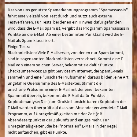
Das von uns genutzte Spamerkennungprogramm "Spamassassin"
führt eine Vielzahl von Test durch und nutzt auch externe
Testverfahren. Für Tests, bei denen ein Hinweis dafür gefunden
wird, dass die E-Mail Spam ist, vergibt das Programm Spamassassin
Punkte an die E-Mail. Ab einer bestimmten Punktzahl wird die E-
Mail als Spam klassifiziert.
Einige Tests:
Blackholelisten: Viele E-Mailserver, von denen nur Spam kommt,
sind in sogenannten Blackholelisten verzeichnet. Kommt eine E-
Mail von einem solchen Server, bekommt sie dafür Punkte.
Checksumservices: Es gibt Services im Internet, die SpamE-Mails
sammeln und eine "unscharfe Prüfsumme" daraus bilden, eine Art
ungefähre Quersumme des E-Mailtextes. Stimmt die
unscharfe Prüfsumme einer E-Mail mit der einer bekannten
Spammail überein, bekommt die E-Mail dafür Punkte.
Kopfdatenanlyse: Die (zum Großteil unsichtbaren) Kopfdaten der
E-Mail werden überprüft auf das vom Absender verwendete E-Mail-
Programm, auf Unregelmäßigkeiten mit der Zeit (z.B.
Absendezeitpunkt in der Zukunft) und einiges mehr. Für
Unregelmäßigkeiten, die bei "normalen" E-Mails in der Regel
nicht auftauchen, gibt es Punkte.