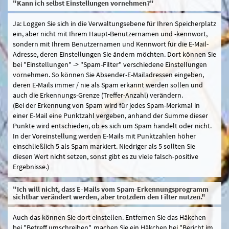
"Kann ich selbst Einstellungen vornehmen?"
Ja: Loggen Sie sich in die Verwaltungsebene für Ihren Speicherplatz
ein, aber nicht mit Ihrem Haupt-Benutzernamen und -kennwort,
sondern mit Ihrem Benutzernamen und Kennwort für die E-Mail-
Adresse, deren Einstellungen Sie ändern möchten. Dort können Sie
bei "Einstellungen" -> "Spam-Filter" verschiedene Einstellungen
vornehmen. So können Sie Absender-E-Mailadressen eingeben,
deren E-Mails immer / nie als Spam erkannt werden sollen und
auch die Erkennungs-Grenze (Treffer-Anzahl) verändern.
(Bei der Erkennung von Spam wird für jedes Spam-Merkmal in
einer E-Mail eine Punktzahl vergeben, anhand der Summe dieser
Punkte wird entschieden, ob es sich um Spam handelt oder nicht.
In der Voreinstellung werden E-Mails mit Punktzahlen höher
einschließlich 5 als Spam markiert. Niedriger als 5 sollten Sie
diesen Wert nicht setzen, sonst gibt es zu viele falsch-positive
Ergebnisse.)
"Ich will nicht, dass E-Mails vom Spam-Erkennungsprogramm
sichtbar verändert werden, aber trotzdem den Filter nutzen."
Auch das können Sie dort einstellen. Entfernen Sie das Häkchen
bei "Betreff umschreiben", machen Sie ein Häkchen bei "Bericht im