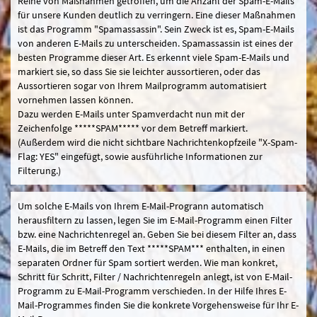
Reihe von Maßnahmen getroffen, um die Anzahl der Spam-E-Mails
für unsere Kunden deutlich zu verringern. Eine dieser Maßnahmen
ist das Programm "Spamassassin". Sein Zweck ist es, Spam-E-Mails
von anderen E-Mails zu unterscheiden. Spamassassin ist eines der
besten Programme dieser Art. Es erkennt viele Spam-E-Mails und
markiert sie, so dass Sie sie leichter aussortieren, oder das
Aussortieren sogar von Ihrem Mailprogramm automatisiert
vornehmen lassen können.
Dazu werden E-Mails unter Spamverdacht nun mit der
Zeichenfolge *****SPAM***** vor dem Betreff markiert.
(Außerdem wird die nicht sichtbare Nachrichtenkopfzeile "X-Spam-
Flag: YES" eingefügt, sowie ausführliche Informationen zur
Filterung.)
Um solche E-Mails von Ihrem E-Mail-Progrann automatisch
herausfiltern zu lassen, legen Sie im E-Mail-Programm einen Filter
bzw. eine Nachrichtenregel an. Geben Sie bei diesem Filter an, dass
E-Mails, die im Betreff den Text *****SPAM*** enthalten, in einen
separaten Ordner für Spam sortiert werden. Wie man konkret,
Schritt für Schritt, Filter / Nachrichtenregeln anlegt, ist von E-Mail-
Programm zu E-Mail-Programm verschieden. In der Hilfe Ihres E-
Mail-Programmes finden Sie die konkrete Vorgehensweise für Ihr E-