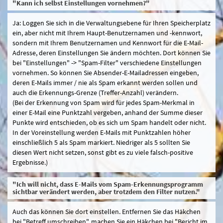
"Kann ich selbst Einstellungen vornehmen?"
Ja: Loggen Sie sich in die Verwaltungsebene für Ihren Speicherplatz
ein, aber nicht mit Ihrem Haupt-Benutzernamen und -kennwort,
sondern mit Ihrem Benutzernamen und Kennwort für die E-Mail-
Adresse, deren Einstellungen Sie ändern möchten. Dort können Sie
bei "Einstellungen" -> "Spam-Filter" verschiedene Einstellungen
vornehmen. So können Sie Absender-E-Mailadressen eingeben,
deren E-Mails immer / nie als Spam erkannt werden sollen und
auch die Erkennungs-Grenze (Treffer-Anzahl) verändern.
(Bei der Erkennung von Spam wird für jedes Spam-Merkmal in
einer E-Mail eine Punktzahl vergeben, anhand der Summe dieser
Punkte wird entschieden, ob es sich um Spam handelt oder nicht.
In der Voreinstellung werden E-Mails mit Punktzahlen höher
einschließlich 5 als Spam markiert. Niedriger als 5 sollten Sie
diesen Wert nicht setzen, sonst gibt es zu viele falsch-positive
Ergebnisse.)
"Ich will nicht, dass E-Mails vom Spam-Erkennungsprogramm
sichtbar verändert werden, aber trotzdem den Filter nutzen."
Auch das können Sie dort einstellen. Entfernen Sie das Häkchen
bei "Betreff umschreiben", machen Sie ein Häkchen bei "Bericht im