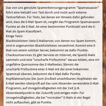
Das von uns genutzte Spamerkennungprogramm "Spamassassin"
führt eine Vielzahl von Test durch und nutzt auch externe
Testverfahren. Für Tests, bei denen ein Hinweis dafür gefunden
wird, dass die E-Mail Spam ist, vergibt das Programm Spamassassin
Punkte an die E-Mail. Ab einer bestimmten Punktzahl wird die E-
Mail als Spam klassifiziert.
Einige Tests:
Blackholelisten: Viele E-Mailserver, von denen nur Spam kommt,
sind in sogenannten Blackholelisten verzeichnet. Kommt eine E-
Mail von einem solchen Server, bekommt sie dafür Punkte.
Checksumservices: Es gibt Services im Internet, die SpamE-Mails
sammeln und eine "unscharfe Prüfsumme" daraus bilden, eine Art
ungefähre Quersumme des E-Mailtextes. Stimmt die
unscharfe Prüfsumme einer E-Mail mit der einer bekannten
Spammail überein, bekommt die E-Mail dafür Punkte.
Kopfdatenanlyse: Die (zum Großteil unsichtbaren) Kopfdaten der
E-Mail werden überprüft auf das vom Absender verwendete E-Mail-
Programm, auf Unregelmäßigkeiten mit der Zeit (z.B.
Absendezeitpunkt in der Zukunft) und einiges mehr. Für
Unregelmäßigkeiten, die bei "normalen" E-Mails in der Regel
nicht auftauchen, gibt es Punkte.