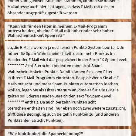
immer vom gleichen Absender stammen, können Sie dessen E-
Mailadresse auch hier eintragen, so dass E-Mails mit diesem
Absender ungeprüft zugestellt werden.
"Kann ich für den Filter in meinem E-Mail-Programm
unterscheiden, ob eine E-Mail mit hoher oder sehr hoher
Wahrscheinlichkeit Spam ist? "
Ja, die E-Mails werden ja nach einem Punkte-System beurteilt. Je
höher die Spam-Wahrscheinlichkeit, desto mehr Punkte. Im
Header der E-Mail wird das gespeichert in der Form "X-Spam-Level:
********". Acht Sternchen bedeuten dann acht Spam-
Wahrscheinlichkeits-Punkte. Damit können Sie einen Filter
in Ihrem E-Mail-Programm einrichten. Beispiel: Wenn Sie alle E-
Mails mit acht und mehr Spam-Punkten automatisch löschen
wollen, legen Sie als Filterkriterium an, dass es für alle E-Mails
gelten soll, deren Header-Bereich den Text "X-Spam-Level:
********" enthält. Da auch bei zehn Punkten acht
Sternchen enthalten sind (nur eben noch zwei weitere zusätzlich),
trifft diese Bedingung auch bei zehn Punkten zu (und anderen
Punktzahlen ab acht Punkten).
"Wie funktioniert die Spamerkennung?"