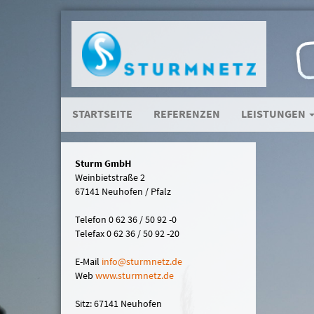
STARTSEITE
REFERENZEN
LEISTUNGEN
Sturm GmbH
Weinbietstraße 2
67141 Neuhofen / Pfalz
Telefon 0 62 36 / 50 92 -0
Telefax 0 62 36 / 50 92 -20
E-Mail
in
fo@sturmn
etz.de
Web
www.sturmnetz.de
Sitz: 67141 Neuhofen