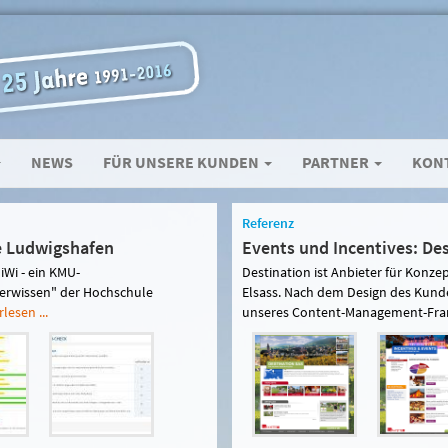
NEWS
FÜR UNSERE KUNDEN
PARTNER
KON
Referenz
e Ludwigshafen
Events und Incentives: Des
iWi - ein KMU-
Destination ist Anbieter für Konze
terwissen" der Hochschule
Elsass. Nach dem Design des Kunde
lesen ...
unseres Content-Management-Fra