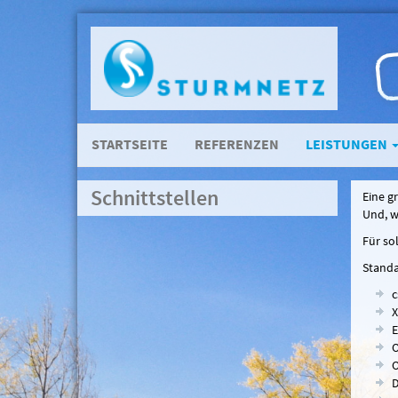
STARTSEITE
REFERENZEN
LEISTUNGEN
Schnittstellen
Eine g
Und, w
Für so
Standa
c
E
O
O
D