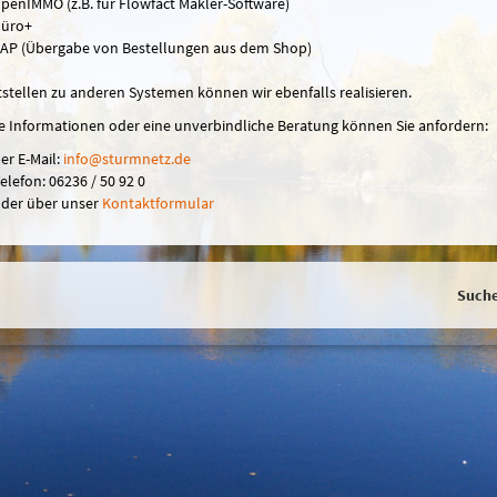
penIMMO (z.B. für Flowfact Makler-Software)
üro+
AP (Übergabe von Bestellungen aus dem Shop)
tstellen zu anderen Systemen können wir ebenfalls realisieren.
e Informationen oder eine unverbindliche Beratung können Sie anfordern:
er E-Mail:
in
fo@sturmn
etz.de
elefon: 06236 / 50 92 0
der über unser
Kontaktformular
Such