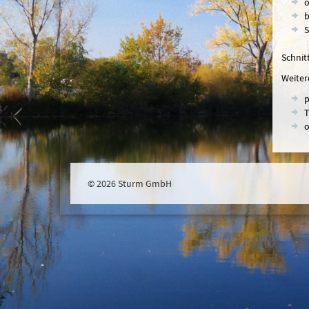
o
b
S
Schnit
Weiter
p
T
o
© 2026 Sturm GmbH