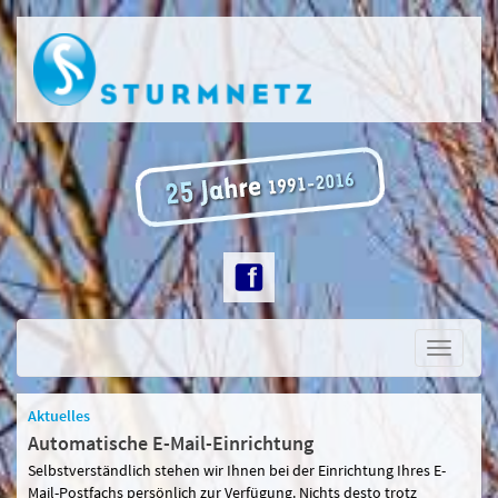
Toggle
navigati
Aktuelles
Automatische E-Mail-Einrichtung
Selbstverständlich stehen wir Ihnen bei der Einrichtung Ihres E-
Mail-Postfachs persönlich zur Verfügung. Nichts desto trotz