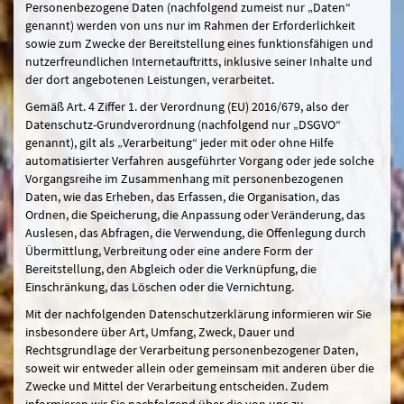
Personenbezogene Daten (nachfolgend zumeist nur „Daten“
genannt) werden von uns nur im Rahmen der Erforderlichkeit
sowie zum Zwecke der Bereitstellung eines funktionsfähigen und
nutzerfreundlichen Internetauftritts, inklusive seiner Inhalte und
der dort angebotenen Leistungen, verarbeitet.
Gemäß Art. 4 Ziffer 1. der Verordnung (EU) 2016/679, also der
Datenschutz-Grundverordnung (nachfolgend nur „DSGVO“
genannt), gilt als „Verarbeitung“ jeder mit oder ohne Hilfe
automatisierter Verfahren ausgeführter Vorgang oder jede solche
Vorgangsreihe im Zusammenhang mit personenbezogenen
Daten, wie das Erheben, das Erfassen, die Organisation, das
Ordnen, die Speicherung, die Anpassung oder Veränderung, das
Auslesen, das Abfragen, die Verwendung, die Offenlegung durch
Übermittlung, Verbreitung oder eine andere Form der
Bereitstellung, den Abgleich oder die Verknüpfung, die
Einschränkung, das Löschen oder die Vernichtung.
Mit der nachfolgenden Datenschutzerklärung informieren wir Sie
insbesondere über Art, Umfang, Zweck, Dauer und
Rechtsgrundlage der Verarbeitung personenbezogener Daten,
soweit wir entweder allein oder gemeinsam mit anderen über die
Zwecke und Mittel der Verarbeitung entscheiden. Zudem
informieren wir Sie nachfolgend über die von uns zu