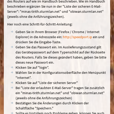
des Routers auf wie im Handbuch beschrieben. Wie im Handbuch
beschrieben ergänzen Sie nun in der "Liste der sicheren E-Mail-
Server": "minas-tirith.sturmlan.net" und "obiwan.sturmlan.net"
(jeweils ohne die Anführungszeichen).
Hier noch eine Schritt-für-Schritt-Anleitung:
Geben Sie in Ihrem Browser (Firefox / Chrome / Internet
Explorer) in die Adresszeile ein:
http://speedport.ip
ein und
drücken Sie die Eingabe-Taste.
Geben Sie das Passwort ein. Im Auslieferungszustand gilt
das Gerätepasswort auf dem Typenschild auf der Rückseite
des Routers. Falls Sie dieses geändert haben, geben Sie bitte
dieses neue Passwort ein.
Klicken Sie auf "login".
Wählen Sie in der Konfigurationsoberfläche den Menüpunkt
"Internet".
Klicken Sie auf "Liste der sicheren Server"
Bei "Liste der erlaubten E-Mail-Server" tragen Sie zusätzlich
ein "minas-tirith.sturmlan.net" und "obiwan.sturmlan.net"
(jeweils ohne die Anführungszeichen)
Bestätigen Sie die Änderungen durch Klicken der
Schaltfläche "Speichern."
Sollte es trotzdem noch Probleme geben, können Sie auch