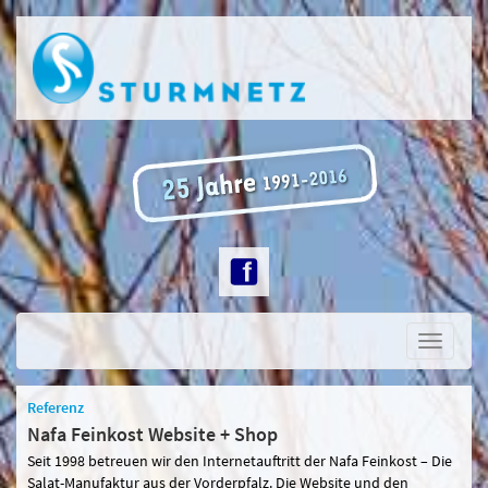
Toggle
navigati
Referenz
Nafa Feinkost Website + Shop
Seit 1998 betreuen wir den Internetauftritt der Nafa Feinkost – Die
Salat-Manufaktur aus der Vorderpfalz. Die Website und den